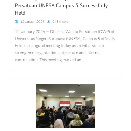
Persatuan UNESA Campus 5 Successfully
Held
12 Januari 2026
243 Views
12 January 2026 — Dharma Wanita Persatuan (DWP) of
Universitas Negeri Surabaya (UNESA) Campus 5 officially
held its inaugural meeting today as an initial step to
strengthen organizational structure and internal
coordination. This meeting marked an