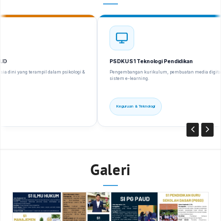
PSDKU S1 Teknologi Pendidikan
PSDKU
m psikologi &
Pengembangan kurikulum, pembuatan media digital, dan
Konsel
sistem e-learning.
dan ke
Keguruan & Teknologi
Kegu
Galeri