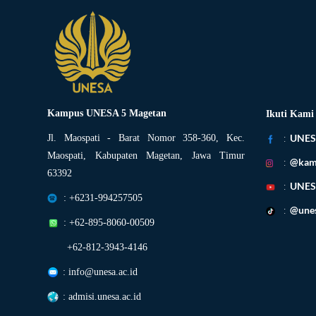
Kampus UNESA 5 Magetan
Ikuti Kami
:
UNES
Jl. Maospati - Barat Nomor 358-360, Kec.
Maospati, Kabupaten Magetan, Jawa Timur
:
@kam
63392
:
UNES
: +6231-994257505
:
@une
: +62-895-8060-00509
+62-812-3943-4146
: info@unesa.ac.id
: admisi.unesa.ac.id