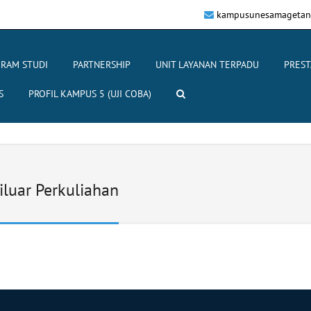
kampusunesamagetan
RAM STUDI
PARTNERSHIP
UNIT LAYANAN TERPADU
PREST
S
PROFIL KAMPUS 5 (UJI COBA)
luar Perkuliahan