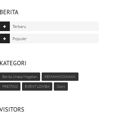
BERITA
Terbaru
Populer
KATEGORI
Berita Unesa Magetan
KEMAHASISWAAN
PRESTASI
EVENT LOMBA
Opini
VISITORS