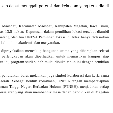
kan dapat menggali potensi dan kekuatan yang tersedia di
an Maospati, Kecamatan Maospati, Kabupaten Magetan, Jawa Timur,
s 13,5 hektar. Keputusan dalam pemilihan lokasi tersebut diambil
 matang oleh tim UNESA.
Pemilihan lokasi ini tidak hanya didasarkan
n kebutuhan akademis dan masyarakat.
iproyeksikan mencakup bangunan utama yang diharapkan selesai
dan perlengkapan akan diperhatikan untuk memastikan kampus siap
a itu, program studi sudah mulai dibuka tahun ini dengan sembilan
 pendidikan baru, melainkan juga simbol kolaborasi dan kerja sama
daerah. Sebagai bentuk komitmen, UNESA tengah mempersiapkan
rguruan Tinggi Negeri Berbadan Hukum (PTNBH), menjadikan setiap
ersejarah yang akan membentuk masa depan pendidikan di Magetan