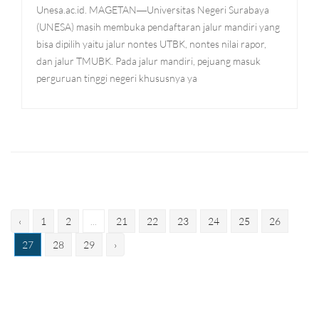
Unesa.ac.id. MAGETAN―Universitas Negeri Surabaya
(UNESA) masih membuka pendaftaran jalur mandiri yang
bisa dipilih yaitu jalur nontes UTBK, nontes nilai rapor,
dan jalur TMUBK. Pada jalur mandiri, pejuang masuk
perguruan tinggi negeri khususnya ya
‹
1
2
...
21
22
23
24
25
26
27
28
29
›