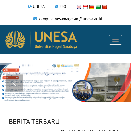
UNESA
SSO
kampusunesamagetan@unesa.ac.id
BERITA TERBARU